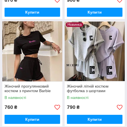
870
900
₴
₴
Купити
Купити
Новинка
Жіночий прогулянковий
Жіночий літній костюм
костюм з принтом Barbie
футболка з шортами
В наявності
В наявності
760
790
₴
₴
Купити
Купити