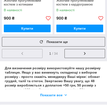
Жіночий прогулянковий
Жіночий прогулянковий
костюм з котиками
костюм з кардіограмою
В наявності
В наявності
900
900
₴
₴
Купити
Купити
Показати ще
1
/ 34
Для визначення розміру використовуйте нашу
розмірну
таблицю
. Якщо у вас виникнуть складнощі з вибором
розміру - просто скажіть менеджеру Ваші мірки: обхват
грудей, талії та стегон. Звертаємо Вашу увагу, що 48
розмір виробляється з доплатою +50 грн, 50 розмір з
доплатою +100 грн. Замовлення на розміри 52+
обговорюються з менеджером окремо.
Показати все
Реалізуємо будь-які Ваші побажання, чекаємо на Ваші
замовленя!