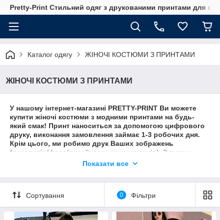
Pretty-Print Стильний одяг з друкованими принтами для всі
Каталог одягу
ЖІНОЧІ КОСТЮМИ З ПРИНТАМИ
ЖІНОЧІ КОСТЮМИ З ПРИНТАМИ
У нашому інтернет-магазині
PRETTY-PRINT
Ви можете
купити жіночі костюми з модними принтами на будь-
який смак! Принт наноситься за допомогою цифрового
друку, виконання замовлення займає 1-3 робочих дня.
Крім цього,
ми робимо друк Ваших зображень
(логотипів/фото/дизайнерських малюнків). З питань
співпраці звертайтесь до менеджера.
Показати все
Сортування
0
Фільтри