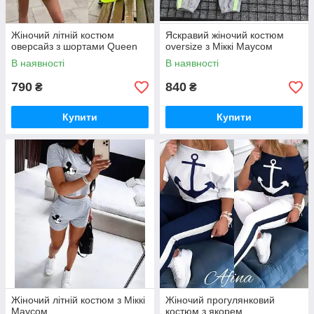
Жіночий літній костюм
Яскравий жіночий костюм
оверсайз з шортами Queen
oversize з Міккі Маусом
В наявності
В наявності
790
840
₴
₴
Купити
Купити
Жіночий літній костюм з Міккі
Жіночий прогулянковий
Маусом
костюм з якорем