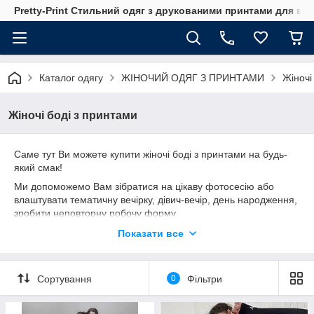
Pretty-Print Стильний одяг з друкованими принтами для всі
Каталог одягу
ЖІНОЧИЙ ОДЯГ З ПРИНТАМИ
Жіночі
Жіночі боді з принтами
Саме тут Ви можете купити жіночі боді з принтами на будь-
який смак!
Ми допоможемо Вам зібратися на цікаву фотосесію або
влаштувати тематичну вечірку, дівич-вечір, день народження,
зробити неповторну робочу форму
Все що Вам потрібно це погортати наш каталог або
Показати все
придумати потрібний малюнок, повідомити нашого
менеджера про свої бажання і чекати посилку.
Принт наноситься за допомогою цифрового друку, виконання
Сортування
0
Фільтри
замовлення займає 1-2 робочі дні.