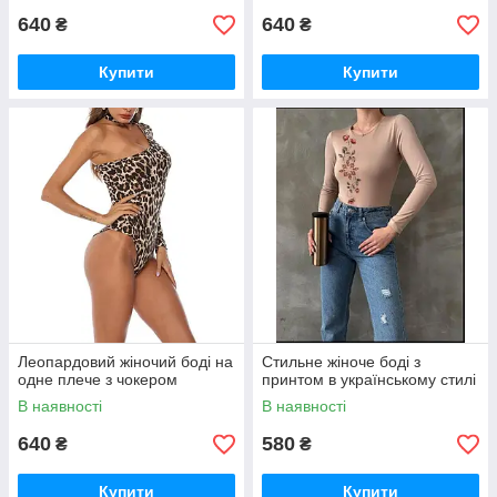
640
640
₴
₴
Купити
Купити
Леопардовий жіночий боді на
Стильне жіноче боді з
одне плече з чокером
принтом в українському стилі
В наявності
В наявності
640
580
₴
₴
Купити
Купити