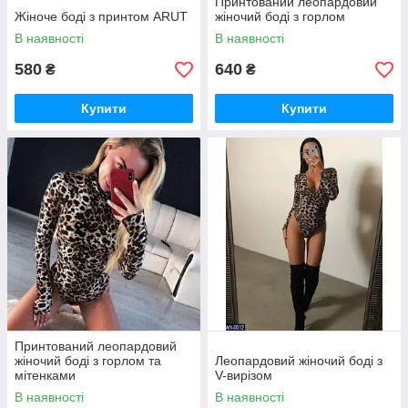
Принтований леопардовий
Жіноче боді з принтом ARUT
жіночий боді з горлом
В наявності
В наявності
580
640
₴
₴
Купити
Купити
Принтований леопардовий
жіночий боді з горлом та
Леопардовий жіночий боді з
мітенками
V-вирізом
В наявності
В наявності