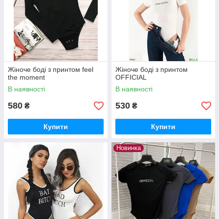
Жіноче боді з принтом feel
Жіноче боді з принтом
the moment
OFFICIAL
В наявності
В наявності
580
530
₴
₴
Купити
Купити
Новинка