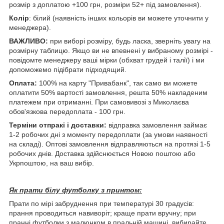
розмір з доплатою +100 грн, розміри 52+ під замовлення).
Колір
: білий (наявність інших кольорів ви можете уточнити у
менеджера).
ВАЖЛИВО:
при виборі розміру, будь ласка, зверніть увагу на
розмірну таблицю. Якщо ви не впевнені у вибраному розмірі -
повідомте менеджеру ваші мірки (обхват грудей і талії) і ми
допоможемо підібрати підходящий.
Оплата:
100% на карту "Привабанк", так само ви можете
оплатити 50% вартості замовлення, решта 50% накладеним
платежем при отриманні. При самовивозі з Миколаєва
обов'язкова передоплата - 100 грн.
Терміни отпракі і доставки:
відправка замовлення займає
1-2 робочих дні з моменту передоплати (за умови наявності
на складі). Оптові замовлення відправляються на протязі 1-5
робочих днів. Доставка здійснюється Новою поштою або
Укрпоштою, на ваш вибір.
Як прати білу футболку з принтом:
Прати по мірі забруднення при температурі 30 градусів:
прання проводиться навиворіт; краще прати вручну; при
пранні футболки з малюнком в пральній машині, вибирайте