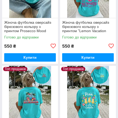
Жіноча футболка оверсайз
Жіноча футболка оверсайз
бірюзового кольору з
бірюзового кольору з
принтом Prosecco Mood
принтом "Lemon Vacation
Sunshine"
Готово до відправки
Готово до відправки
550
550
₴
₴
Купити
Купити
Топ продажів
Топ продажів