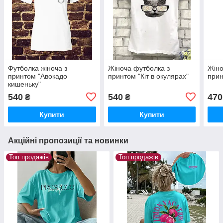
Футболка жіноча з
Жіноча футболка з
Жіно
принтом "Авокадо
принтом "Кіт в окулярах"
прин
кишеньку"
540
540
470
₴
₴
Купити
Купити
Акційні пропозиції та новинки
Топ продажів
Топ продажів