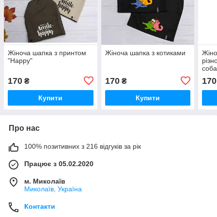
Жіноча шапка з принтом
Жіноча шапка з котиками
Жіно
"Happy"
різн
соб
170
170
170
₴
₴
Купити
Купити
Про нас
100% позитивних з 216 відгуків за рік
Працює з 05.02.2020
м. Миколаїв
Миколаїв, Україна
Контакти