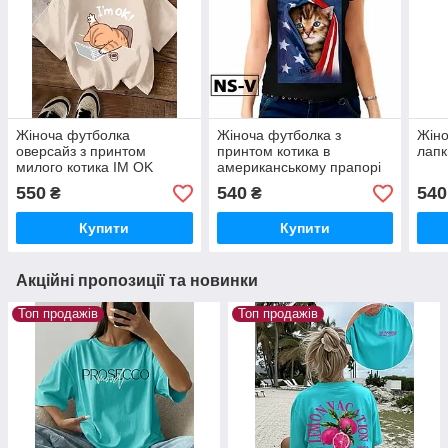
Жіноча футболка
Жіноча футболка з
Жіно
оверсайз з принтом
принтом котика в
лапк
милого котика IM OK
американському прапорі
550
540
540
₴
₴
Купити
Купити
Акційні пропозиції та новинки
Топ продажів
Топ продажів