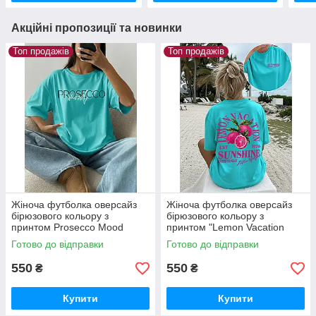
Акційні пропозиції та новинки
Топ продажів
Топ продажів
Жіноча футболка оверсайз
Жіноча футболка оверсайз
бірюзового кольору з
бірюзового кольору з
принтом Prosecco Mood
принтом "Lemon Vacation
Sunshine"
Готово до відправки
Готово до відправки
550
550
₴
₴
Купити
Купити