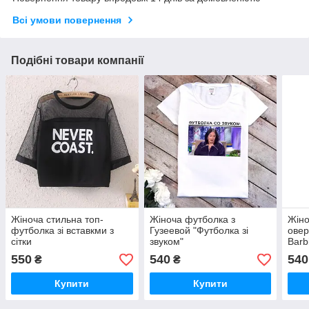
Всі умови повернення
Подібні товари компанії
Жіноча стильна топ-
Жіноча футболка з
Жіно
футболка зі вставкми з
Гузеевой "Футболка зі
овер
сітки
звуком"
Barb
550
540
540
₴
₴
Купити
Купити