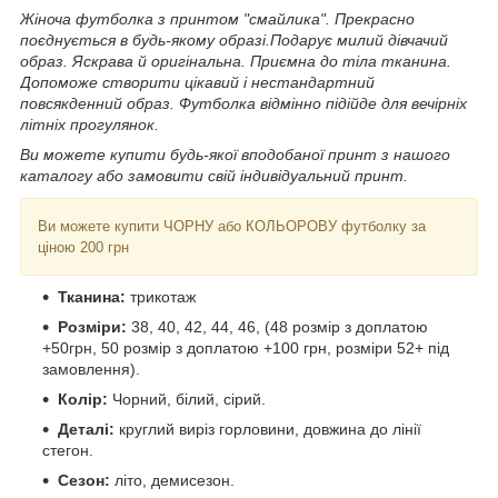
Жіноча футболка з принтом "смайлика". Прекрасно
поєднується в будь-якому образі.Подарує милий дівчачий
образ. Яскрава й оригінальна. Приємна до тіла тканина.
Допоможе створити цікавий і нестандартний
повсякденний образ. Футболка відмінно підійде для вечірніх
літніх прогулянок.
Ви можете купити будь-якої вподобаної принт з нашого
каталогу або замовити свій індивідуальний принт.
Ви можете купити ЧОРНУ або КОЛЬОРОВУ футболку за
ціною 200 грн
Тканина:
трикотаж
Розміри:
38, 40, 42, 44, 46, (48 розмір з доплатою
+50грн, 50 розмір з доплатою +100 грн, розміри 52+ під
замовлення).
Колір:
Чорний, білий, сірий.
Деталі:
круглий виріз горловини, довжина до лінії
стегон.
Сезон:
літо, демисезон.