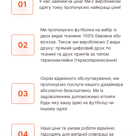
У нас найнижча ціна! Ми є виробником
01
одягу тому пропонуємо найкращі ціни!
Ми пропонуємо футболки на вибір із
двох видів тканини: 100% бавовна або
віскоза. Також ми виробляємо 2 види
02
друку: прямий цифровий друк по
тканині та друк принтів за типом
термонаклейки (термоперенесення)
Окрім відмінного обслуговування, ми
пропонуємо послуги нашого дизайнера
абсолютно безкоштовно. Ми із
03
задоволенням допоможемо втілити
будь-яку вашу ідею на футболці чи
іншому одязі
Наші ціни та умови роботи відмінно
04
підходять для вигідної співпраці за