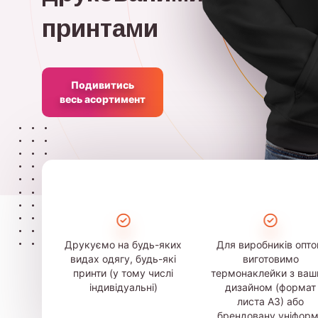
принтами
Подивитись
весь асортимент
Друкуємо на будь-яких
Для виробників опт
видах одягу, будь-які
виготовимо
принти (у тому числі
термонаклейки з ва
індивідуальні)
дизайном (формат
листа А3) або
брендовану уніфор