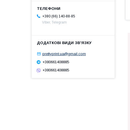
+380 (66) 140-88-85
Viber, Telegram
prettyprint.ua@gmail.com
+380661408885
+380661408885