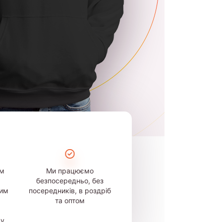
ом
Ми працюємо
безпосередньо, без
шим
посередників, в роздріб
та оптом
му