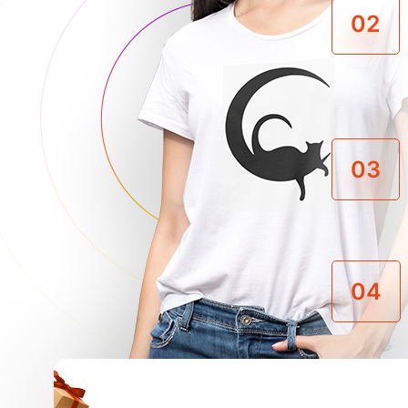
02
03
04