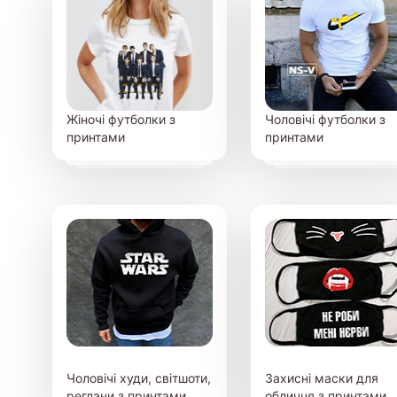
Жіночі футболки з
Чоловічі футболки з
принтами
принтами
Чоловічі худи, світшоти,
Захисні маски для
реглани з принтами
обличчя з принтами