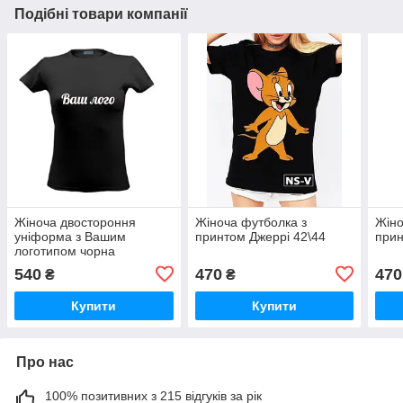
Подібні товари компанії
Жіноча двостороння
Жіноча футболка з
Жіно
уніформа з Вашим
принтом Джеррі 42\44
прин
логотипом чорна
540
470
470
₴
₴
Купити
Купити
Про нас
100% позитивних з 215 відгуків за рік