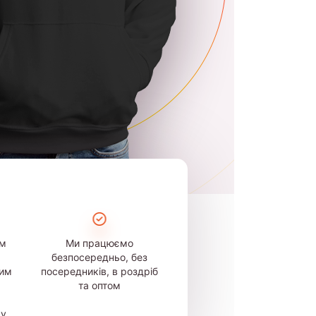
ом
Ми працюємо
безпосередньо, без
шим
посередників, в роздріб
та оптом
му