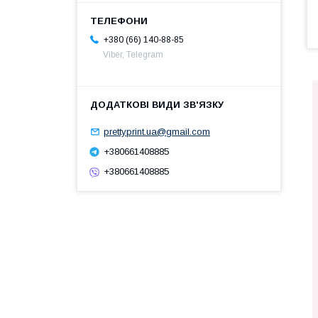
+380 (66) 140-88-85
Viber, Telegram
prettyprint.ua@gmail.com
+380661408885
+380661408885