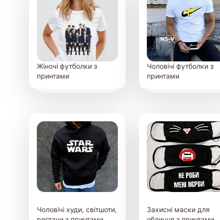
Жіночі футболки з
Чоловічі футболки з
принтами
принтами
Чоловічі худи, світшоти,
Захисні маски для
реглани з принтами
обличчя з принтами