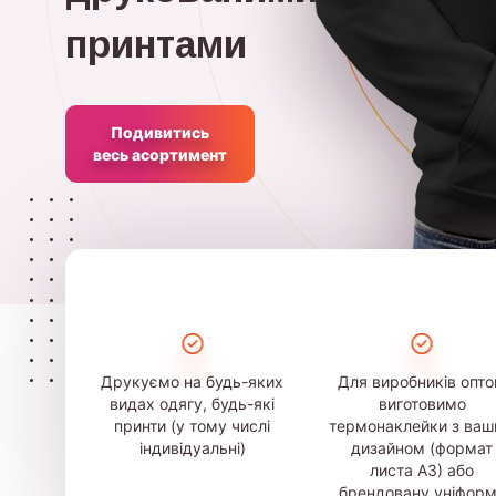
принтами
Подивитись
весь асортимент
Друкуємо на будь-яких
Для виробників опт
видах одягу, будь-які
виготовимо
принти (у тому числі
термонаклейки з ва
індивідуальні)
дизайном (формат
листа А3) або
брендовану уніфор