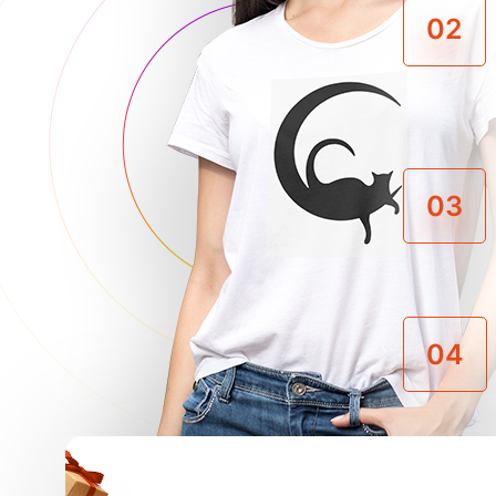
02
03
04