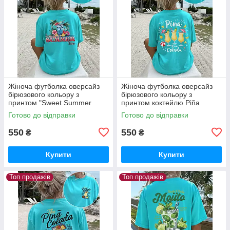
Жіноча футболка оверсайз
Жіноча футболка оверсайз
бірюзового кольору з
бірюзового кольору з
принтом "Sweet Summer
принтом коктейлю Piña
Time"
Colada
Готово до відправки
Готово до відправки
550
550
₴
₴
Купити
Купити
Топ продажів
Топ продажів