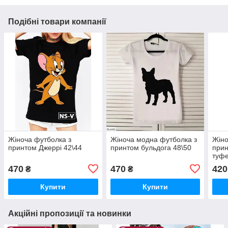
Подібні товари компанії
Жіноча футболка з
Жіноча модна футболка з
Жіно
принтом Джеррі 42\44
принтом бульдога 48\50
прин
туфе
470
470
420
₴
₴
Купити
Купити
Акційні пропозиції та новинки