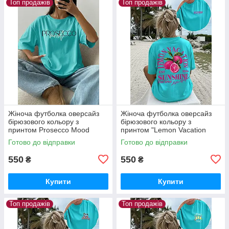
Топ продажів
Топ продажів
Жіноча футболка оверсайз
Жіноча футболка оверсайз
бірюзового кольору з
бірюзового кольору з
принтом Prosecco Mood
принтом "Lemon Vacation
Sunshine"
Готово до відправки
Готово до відправки
550
550
₴
₴
Купити
Купити
Топ продажів
Топ продажів