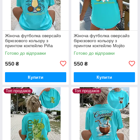
Жіноча футболка оверсайз
Жіноча футболка оверсайз
бірюзового кольору з
бірюзового кольору з
принтом коктейлю Piña
принтом коктейлю Mojito
Colada
Готово до відправки
Готово до відправки
550
550
₴
₴
Купити
Купити
Топ продажів
Топ продажів