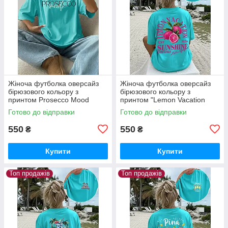
Жіноча футболка оверсайз
Жіноча футболка оверсайз
бірюзового кольору з
бірюзового кольору з
принтом Prosecco Mood
принтом "Lemon Vacation
Sunshine"
Готово до відправки
Готово до відправки
550
550
₴
₴
Купити
Купити
Топ продажів
Топ продажів