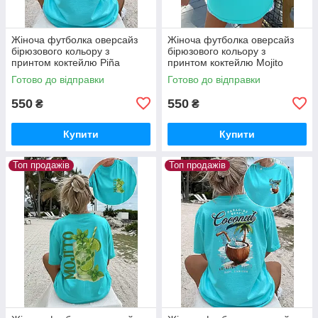
Жіноча футболка оверсайз
Жіноча футболка оверсайз
бірюзового кольору з
бірюзового кольору з
принтом коктейлю Piña
принтом коктейлю Mojito
Colada
Готово до відправки
Готово до відправки
550
550
₴
₴
Купити
Купити
Топ продажів
Топ продажів