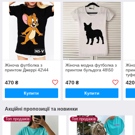
Жіноча футболка з
Жіноча модна футболка з
Жіно
принтом Джеррі 42\44
принтом бульдога 48\50
прин
туфе
470
470
420
₴
₴
Купити
Купити
Акційні пропозиції та новинки
Топ продажів
Топ продажів