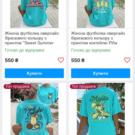
Жіноча футболка оверсайз
Жіноча футболка оверсайз
бірюзового кольору з
бірюзового кольору з
принтом "Sweet Summer
принтом коктейлю Piña
Time"
Colada
Готово до відправки
Готово до відправки
550
550
₴
₴
Купити
Купити
Топ продажів
Топ продажів