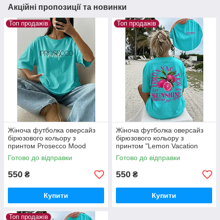
Акційні пропозиції та новинки
Топ продажів
Топ продажів
Жіноча футболка оверсайз
Жіноча футболка оверсайз
бірюзового кольору з
бірюзового кольору з
принтом Prosecco Mood
принтом "Lemon Vacation
Sunshine"
Готово до відправки
Готово до відправки
550
550
₴
₴
Купити
Купити
Топ продажів