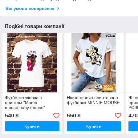
Всі умови повернення
Подібні товари компанії
Футболка жіноча з
Ніжна жіноча принтована
Жіно
принтом "Mama
футболка MINNIE MOUSE
прин
mouse,baby mouse"
РОЗ
540
550
470
₴
₴
Купити
Купити