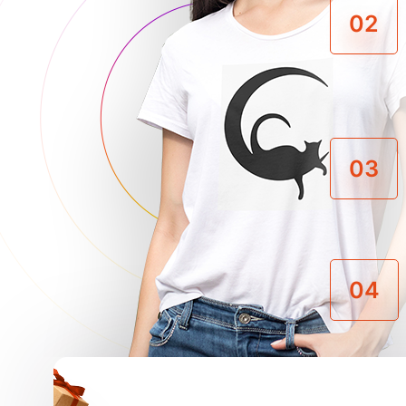
02
03
04