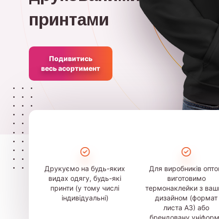
принтами
Подивитись
весь асортимент
Друкуємо на будь-яких
Для виробників опт
видах одягу, будь-які
виготовимо
принти (у тому числі
термонаклейки з ва
індивідуальні)
дизайном (формат
листа А3) або
брендовану уніфор