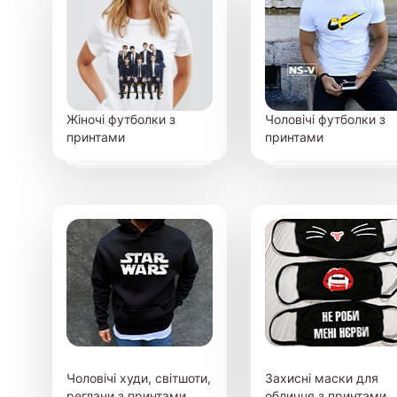
Жіночі футболки з
Чоловічі футболки з
принтами
принтами
Чоловічі худи, світшоти,
Захисні маски для
реглани з принтами
обличчя з принтами