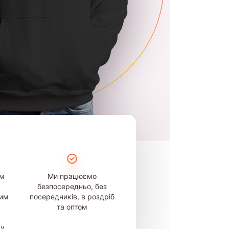
ом
Ми працюємо
безпосередньо, без
шим
посередників, в роздріб
та оптом
му