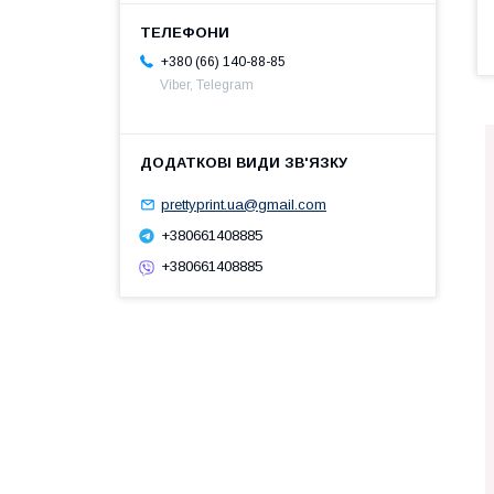
+380 (66) 140-88-85
Viber, Telegram
prettyprint.ua@gmail.com
+380661408885
+380661408885