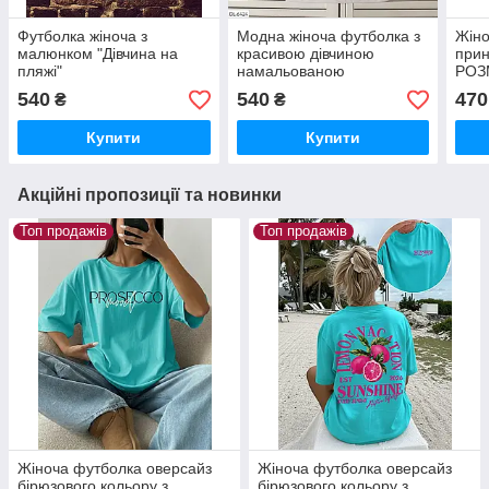
Футболка жіноча з
Модна жіноча футболка з
Жіно
малюнком "Дівчина на
красивою дівчиною
прин
пляжі"
намальованою
РОЗ
540
540
470
₴
₴
Купити
Купити
Акційні пропозиції та новинки
Топ продажів
Топ продажів
Жіноча футболка оверсайз
Жіноча футболка оверсайз
бірюзового кольору з
бірюзового кольору з