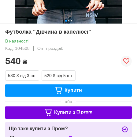
Футболка "Дівчина в капелюсі"
В наявності
Код: 104508
Опт і роздріб
540
₴
530 ₴
від 3 шт.
520 ₴
від 5 шт.
Купити
або
Купити з
Що таке купити з Пром?