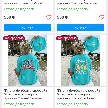
принтом Prosecco Mood
принтом "Lemon Vacation
Sunshine"
Готово до відправки
Готово до відправки
550
550
₴
₴
Купити
Купити
Топ продажів
Топ продажів
Жіноча футболка оверсайз
Жіноча футболка оверсайз
бірюзового кольору з
бірюзового кольору з
принтом "Sweet Summer
принтом коктейлю Piña
Time"
Colada
Готово до відправки
Готово до відправки