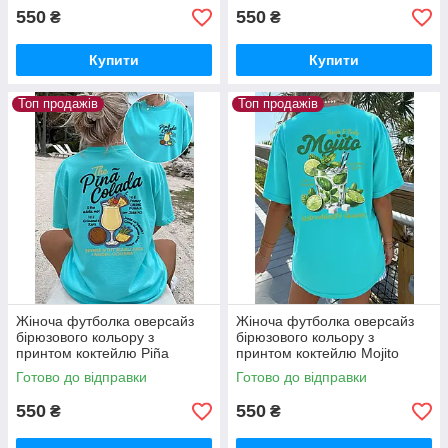
550
550
₴
₴
Купити
Купити
Топ продажів
Топ продажів
Жіноча футболка оверсайз
Жіноча футболка оверсайз
бірюзового кольору з
бірюзового кольору з
принтом коктейлю Piña
принтом коктейлю Mojito
Colada
Готово до відправки
Готово до відправки
550
550
₴
₴