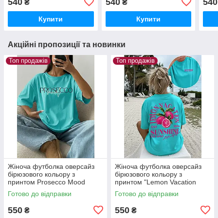
540
540
540
₴
₴
Купити
Купити
Акційні пропозиції та новинки
Топ продажів
Топ продажів
Жіноча футболка оверсайз
Жіноча футболка оверсайз
бірюзового кольору з
бірюзового кольору з
принтом Prosecco Mood
принтом "Lemon Vacation
Sunshine"
Готово до відправки
Готово до відправки
550
550
₴
₴