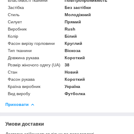
Властивості тканини
Повітропроникність
Застібка
Без застібки
Стиль
Молодіжний
Силует
Прямий
Виробник
Rush
Колір
Білий
Фасон вирізу горловини
Круглий
Тип тканини
Віскоза
Довжина рукава
Короткий
Розмір жіночого одягу (UA)
38
Стан
Новий
Фасон рукава
Короткий
Країна виробник
Україна
Вид виробу
Футболка
Приховати
Умови доставки
Доставка здійснюється тільки по передоплаті.