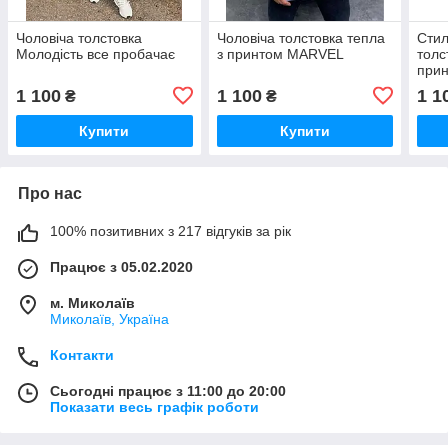
Чоловіча толстовка
Чоловіча толстовка тепла
Стил
Молодість все пробачає
з принтом MARVEL
толс
прин
1 100
1 100
1 1
₴
₴
Купити
Купити
Про нас
100% позитивних з 217 відгуків за рік
Працює з 05.02.2020
м. Миколаїв
Миколаїв, Україна
Контакти
Сьогодні працює з 11:00 до 20:00
Показати весь графік роботи