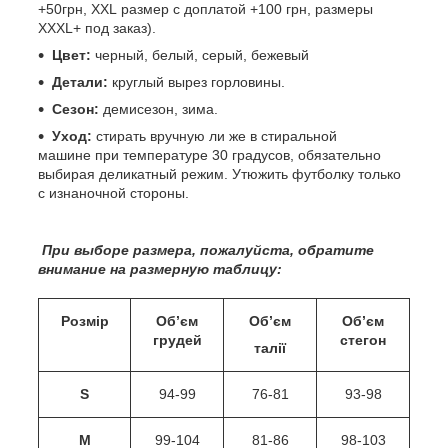
+50грн, XXL размер с доплатой +100 грн, размеры
XXXL+ под заказ).
Цвет:
черный, белый, серый, бежевый
Детали:
круглый вырез горловины.
Сезон:
демисезон, зима.
Уход:
стирать вручную ли же в стиральной
машине при температуре 30 градусов, обязательно
выбирая деликатный режим. Утюжить футболку только
с изнаночной стороны.
При
выборе размера, пожалуйста, обратите
внимание на размерную таблицу:
Розмір
Об
’
єм
Об
’
єм
Об
’
єм
грудей
стегон
талії
S
94-99
76-81
93-98
M
99-104
81-86
98-103