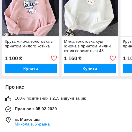
Крута жіноча толстовка з
Мила толстовка худі
Крут
принтом милого котика
жіноча з принтом милий
прин
котик соромиться 48
1 100
1 160
1 1
₴
₴
Купити
Купити
Про нас
100% позитивних з 215 відгуків за рік
Працює з 05.02.2020
м. Миколаїв
Миколаїв, Україна