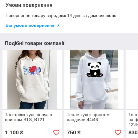
Умови повернення
Повернення товару впродовж 14 днів за домовленістю
Всі умови повернення
Подібні товари компанії
Толстовка худі жіноча з
Тепле худі з принтом
Тепл
принтом BTS, BT21
пандочки 44\46
на ф
42\4
1 100
750
830
₴
₴