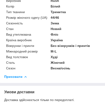
Виробник
Rush
Колір
Білий
Тип тканини
Тринитка
Розмір жіночого одягу (UA)
44/46
Сезонність
Зима
Стан
Новий
Вид утеплювача
Фліс
Країна виробник
Україна
Візерунки і принти
Без візерунків і принтів
Міжнародний розмір
M-L
Вид толстовок
Худі
Стать
Жіночий
Сезон
Весна/осінь
Приховати
Умови доставки
Доставка здійснюється тільки по передоплаті.