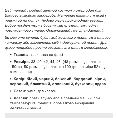
Цей теплий і модний жіночий костюм номер один для
Вашого зимового гардеробу. Матеріал тканини м'який і
приємний на дотик. Чудово зігріє прохолодним ввечері.
Добре поєднується з будь-якими елементами одягу
повсякденного стилю. Оригінальний і не стандартний.
Ви можете купити будь-який костюм з принтом з нашого
каталогу або замовлення свій індивідуальний принт. Для
цього потрібно просто зв'язатися з нашим менеджером.
Тканина:
трехнитка на флісі
Розміри:
38, 40, 42, 44, 46, (48 розмір з доплатою
+50грн, 50 розмір з доплатою +100 грн, розміри 52+ під
замовлення).
Колір:
білий, чорний, бежевий, бордовий, сірий,
червоний, блакитний, оливковий, бузковий, пудра
Сезон:
зима, демисезон.
Догляд:
прати вручну або в пральній машині при
температурі 30 градусів, обов'язково вибираючи
делікатний режим.