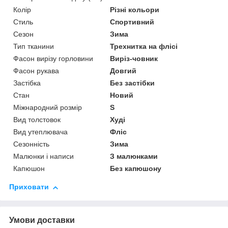
Колір
Різні кольори
Стиль
Спортивний
Сезон
Зима
Тип тканини
Трехнитка на флісі
Фасон вирізу горловини
Виріз-човник
Фасон рукава
Довгий
Застібка
Без застібки
Стан
Новий
Міжнародний розмір
S
Вид толстовок
Худі
Вид утеплювача
Фліс
Сезонність
Зима
Малюнки і написи
З малюнками
Капюшон
Без капюшону
Приховати
Умови доставки