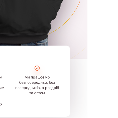
ом
Ми працюємо
безпосередньо, без
шим
посередників, в роздріб
та оптом
му