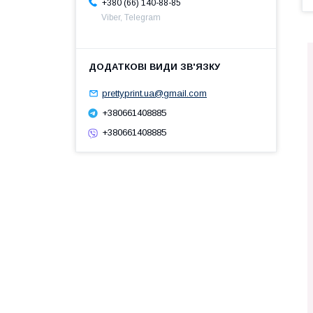
+380 (66) 140-88-85
Viber, Telegram
prettyprint.ua@gmail.com
+380661408885
+380661408885