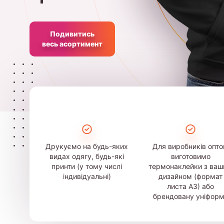
Подивитись
весь асортимент
Друкуємо на будь-яких
Для виробників опт
видах одягу, будь-які
виготовимо
принти (у тому числі
термонаклейки з ва
індивідуальні)
дизайном (формат
листа А3) або
брендовану уніфор