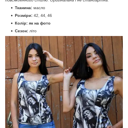
Тканина:
масло
Розміри:
42, 44, 46
Колір:
як на фото
Сезон:
літо