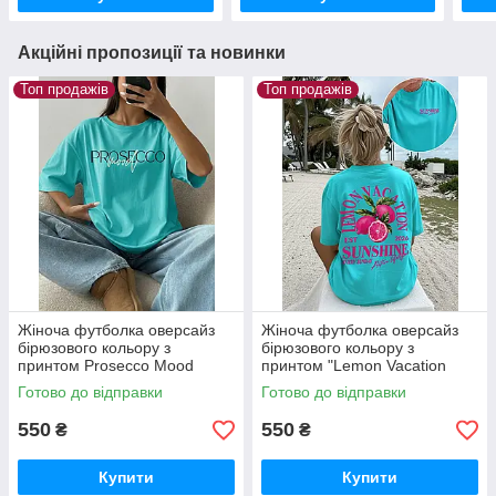
Акційні пропозиції та новинки
Топ продажів
Топ продажів
Жіноча футболка оверсайз
Жіноча футболка оверсайз
бірюзового кольору з
бірюзового кольору з
принтом Prosecco Mood
принтом "Lemon Vacation
Sunshine"
Готово до відправки
Готово до відправки
550
550
₴
₴
Купити
Купити