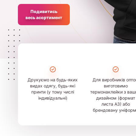
Подивитись
весь асортимент
Друкуємо на будь-яких
Для виробників опт
видах одягу, будь-які
виготовимо
принти (у тому числі
термонаклейки з ва
індивідуальні)
дизайном (формат
листа А3) або
брендовану уніфор