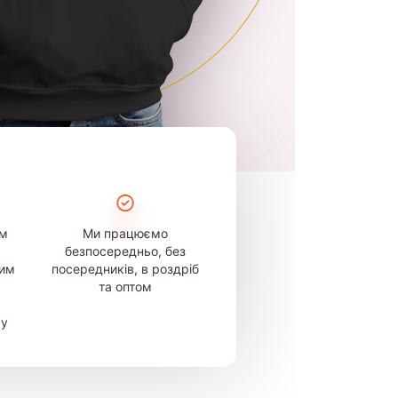
ом
Ми працюємо
безпосередньо, без
шим
посередників, в роздріб
та оптом
му