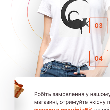
03
04
Робіть замовлення у нашому
магазині, отримуйте якісну 
знижку у розмірі -5%
на всі