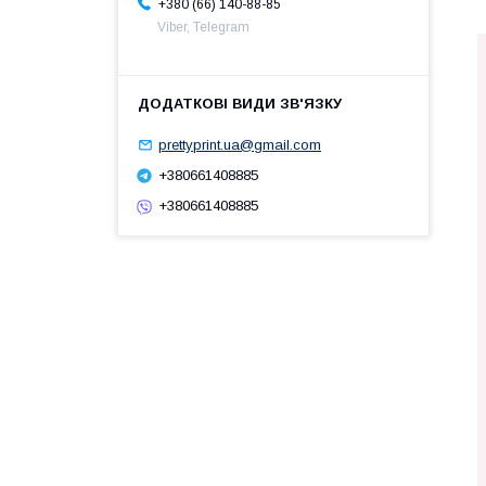
+380 (66) 140-88-85
Viber, Telegram
prettyprint.ua@gmail.com
+380661408885
+380661408885