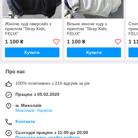
Жіноче худі оверсайз з
Вільне жіноче худі з
Стил
принтом "Stray Kids,
принтом "Stray Kids,
прин
FELIX"
FELIX"
FELI
1 100
1 100
1 1
₴
₴
Купити
Купити
Про нас
100% позитивних з 216 відгуків за рік
Працює з 05.02.2020
м. Миколаїв
Миколаїв, Україна
Контакти
Сьогодні працює з 11:00 до 20:00
Показати весь графік роботи