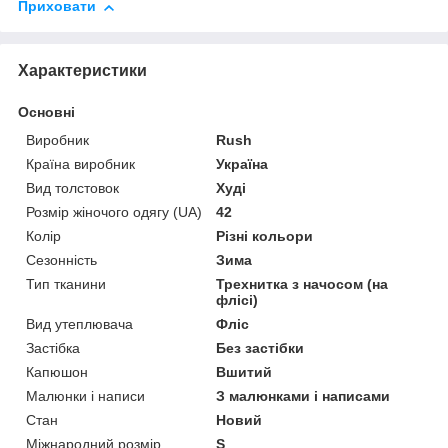
Приховати
Характеристики
Основні
Виробник
Rush
Країна виробник
Україна
Вид толстовок
Худі
Розмір жіночого одягу (UA)
42
Колір
Різні кольори
Сезонність
Зима
Тип тканини
Трехнитка з начосом (на
флісі)
Вид утеплювача
Фліс
Застібка
Без застібки
Капюшон
Вшитий
Малюнки і написи
З малюнками і написами
Стан
Новий
Міжнародний розмір
S