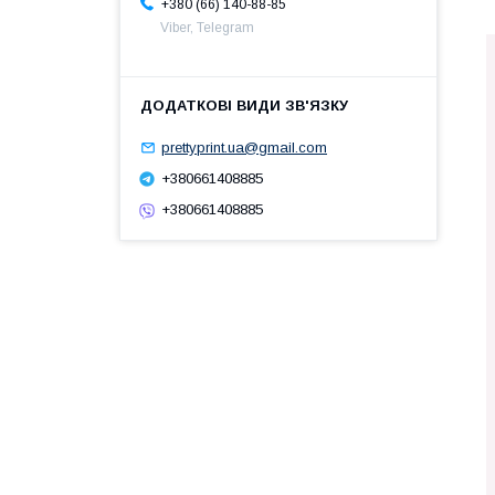
+380 (66) 140-88-85
Viber, Telegram
prettyprint.ua@gmail.com
+380661408885
+380661408885