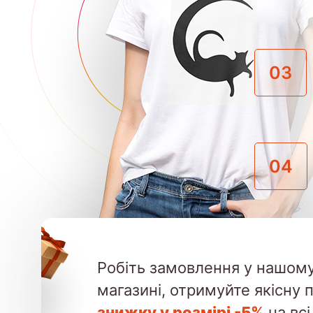
03
04
Робіть замовлення у нашому
магазині, отримуйте якісну 
знижку у розмірі -5%
на всі