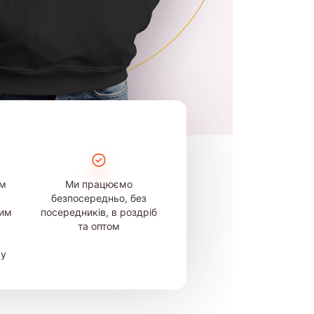
ом
Ми працюємо
безпосередньо, без
шим
посередників, в роздріб
та оптом
му