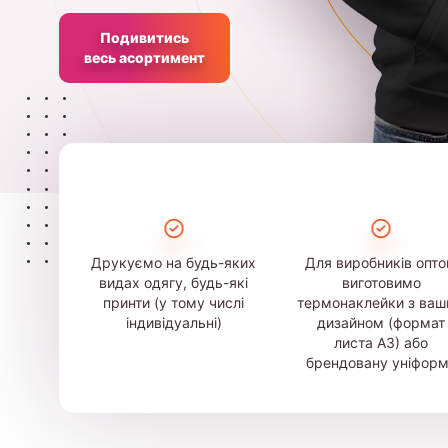
Подивитись
весь асортимент
Друкуємо на будь-яких
Для виробників опт
видах одягу, будь-які
виготовимо
принти (у тому числі
термонаклейки з ва
індивідуальні)
дизайном (формат
листа А3) або
брендовану уніфор