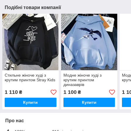
Подібні товари компанії
Стильне жіноче худі з
Модне жіноче худі з
Модн
крутим принтом Stray Kids
крутим принтом
крут
диназаврів
1 110
1 100
1 1
₴
₴
Купити
Купити
Про нас