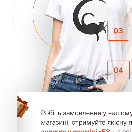
03
04
Робіть замовлення у нашому
магазині, отримуйте якісну 
знижку у розмірі -5%
на всі