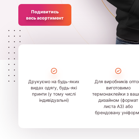
Подивитись
весь асортимент
Друкуємо на будь-яких
Для виробників опт
видах одягу, будь-які
виготовимо
принти (у тому числі
термонаклейки з ва
індивідуальні)
дизайном (формат
листа А3) або
брендовану уніфор