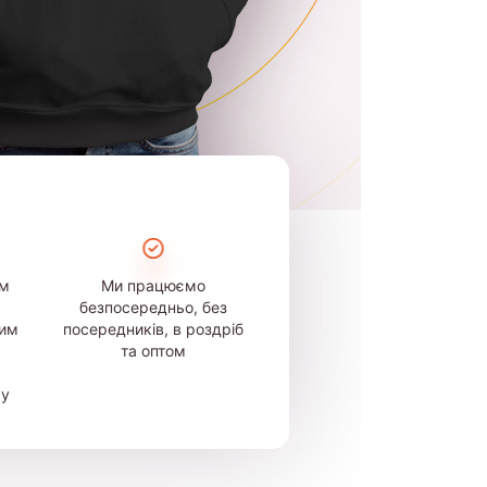
ом
Ми працюємо
безпосередньо, без
шим
посередників, в роздріб
та оптом
му