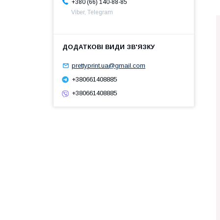
+380 (66) 140-88-85
Viber, Telegram
prettyprint.ua@gmail.com
+380661408885
+380661408885