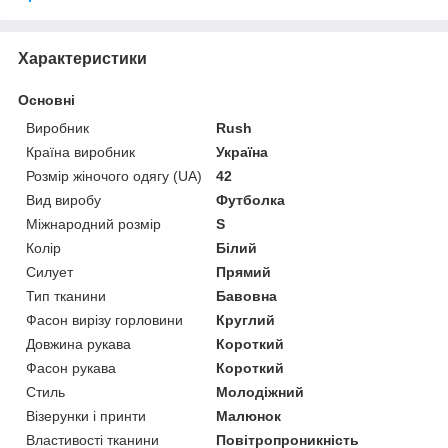
Характеристики
Основні
Виробник
Rush
Країна виробник
Україна
Розмір жіночого одягу (UA)
42
Вид виробу
Футболка
Міжнародний розмір
S
Колір
Білий
Силует
Прямий
Тип тканини
Бавовна
Фасон вирізу горловини
Круглий
Довжина рукава
Короткий
Фасон рукава
Короткий
Стиль
Молодіжний
Візерунки і принти
Малюнок
Властивості тканини
Повітропроникність