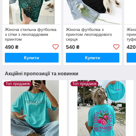
Жіноча стильна футболка
Жіноча футболка з
Жіно
з сітки з леопардовим
принтом леопардового
прин
принтом
серця
туфе
490
540
420
₴
₴
Купити
Купити
Акційні пропозиції та новинки
Топ продажів
Топ продажів