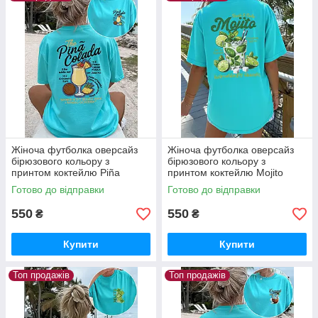
Жіноча футболка оверсайз
Жіноча футболка оверсайз
бірюзового кольору з
бірюзового кольору з
принтом коктейлю Piña
принтом коктейлю Mojito
Colada
Готово до відправки
Готово до відправки
550
550
₴
₴
Купити
Купити
Топ продажів
Топ продажів