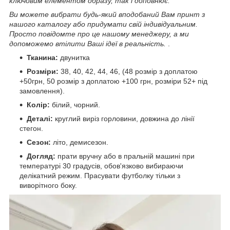
ключовим елементом образу, так і доповнює.
Ви можете вибрати будь-який вподобаний Вам принт з
нашого каталогу або придумати свій індивідуальним.
Просто повідомте про це нашому менеджеру, а ми
допоможемо втілити Ваші ідеї в реальність.
.
Тканина:
двунитка
Розміри:
38, 40, 42, 44, 46, (48 розмір з доплатою
+50грн, 50 розмір з доплатою +100 грн, розміри 52+ під
замовлення).
Колір:
білий, чорний.
Деталі:
круглий виріз горловини, довжина до лінії
стегон.
Сезон:
літо, демисезон.
Догляд:
прати вручну або в пральній машині при
температурі 30 градусів, обов'язково вибираючи
делікатний режим. Прасувати футболку тільки з
виворітного боку.