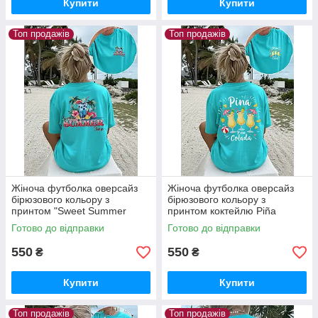
Купити
Купити
Топ продажів
Топ продажів
Жіноча футболка оверсайз
Жіноча футболка оверсайз
бірюзового кольору з
бірюзового кольору з
принтом "Sweet Summer
принтом коктейлю Piña
Time"
Colada
Готово до відправки
Готово до відправки
550
550
₴
₴
Купити
Купити
Топ продажів
Топ продажів