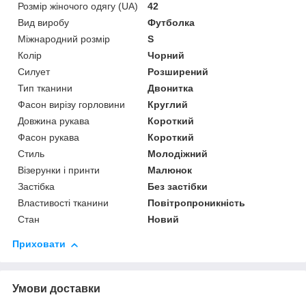
Розмір жіночого одягу (UA)
42
Вид виробу
Футболка
Міжнародний розмір
S
Колір
Чорний
Силует
Розширений
Тип тканини
Двонитка
Фасон вирізу горловини
Круглий
Довжина рукава
Короткий
Фасон рукава
Короткий
Стиль
Молодіжний
Візерунки і принти
Малюнок
Застібка
Без застібки
Властивості тканини
Повітропроникність
Стан
Новий
Приховати
Умови доставки