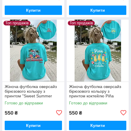
Купити
Купити
Топ продажів
Топ продажів
Жіноча футболка оверсайз
Жіноча футболка оверсайз
бірюзового кольору з
бірюзового кольору з
принтом "Sweet Summer
принтом коктейлю Piña
Time"
Colada
Готово до відправки
Готово до відправки
550
550
₴
₴
Купити
Купити