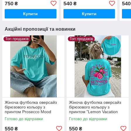
750
540
540
₴
₴
Купити
Купити
Акційні пропозиції та новинки
Топ продажів
Топ продажів
Жіноча футболка оверсайз
Жіноча футболка оверсайз
бірюзового кольору з
бірюзового кольору з
принтом Prosecco Mood
принтом "Lemon Vacation
Sunshine"
Готово до відправки
Готово до відправки
550
550
₴
₴