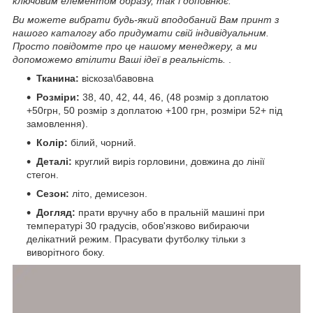
ключовим елементом образу, так і доповнює.
Ви можете вибрати будь-який вподобаний Вам принт з
нашого каталогу або придумати свій індивідуальним.
Просто повідомте про це нашому менеджеру, а ми
допоможемо втілити Ваші ідеї в реальність.
.
Тканина:
віскоза\бавовна
Розміри:
38, 40, 42, 44, 46, (48 розмір з доплатою
+50грн, 50 розмір з доплатою +100 грн, розміри 52+ під
замовлення).
Колір:
білий, чорний.
Деталі:
круглий виріз горловини, довжина до лінії
стегон.
Сезон:
літо, демисезон.
Догляд:
прати вручну або в пральній машині при
температурі 30 градусів, обов'язково вибираючи
делікатний режим. Прасувати футболку тільки з
виворітного боку.