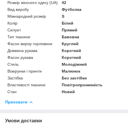
Розмір жіночого одягу (UA)
42
Вид виробу
Футболка
Міжнародний розмір
S
Колір
Білий
Силует
Прямий
Тип тканини
Бавовна
Фасон вирізу горловини
Круглий
Довжина рукава
Короткий
Фасон рукава
Короткий
Стиль
Молодіжний
Візерунки і принти
Малюнок
Застібка
Без застібки
Властивості тканини
Повітропроникність
Стан
Новий
Приховати
Умови доставки