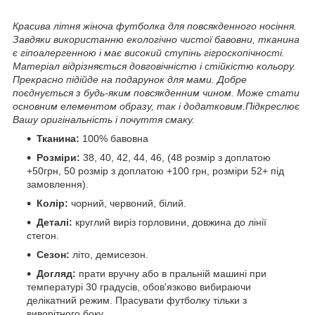
Красива літня жіноча футболка для повсякденного носіння.
Завдяки використанню екологічно чистої бавовни, тканина
є гіпоалергенною і має високий ступінь гігроскопічності.
Матеріал відрізняється довговічністю і стійкістю кольору.
Прекрасно підійде на подарунок для мами. Добре
поєднується з будь-яким повсякденним чином. Може стати
основним елементом образу, так і додатковим.Підкреслює
Вашу оригінальність і почуття смаку.
Тканина:
100% бавовна
Розміри:
38, 40, 42, 44, 46, (48 розмір з доплатою
+50грн, 50 розмір з доплатою +100 грн, розміри 52+ під
замовлення).
Колір:
чорний, червоний, білий.
Деталі:
круглий виріз горловини, довжина до лінії
стегон.
Сезон:
літо, демисезон.
Догляд:
прати вручну або в пральній машині при
температурі 30 градусів, обов'язково вибираючи
делікатний режим. Прасувати футболку тільки з
виворітного боку.