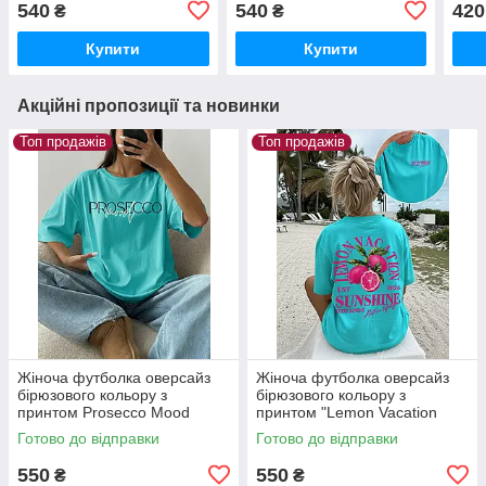
540
540
420
₴
₴
Купити
Купити
Акційні пропозиції та новинки
Топ продажів
Топ продажів
Жіноча футболка оверсайз
Жіноча футболка оверсайз
бірюзового кольору з
бірюзового кольору з
принтом Prosecco Mood
принтом "Lemon Vacation
Sunshine"
Готово до відправки
Готово до відправки
550
550
₴
₴