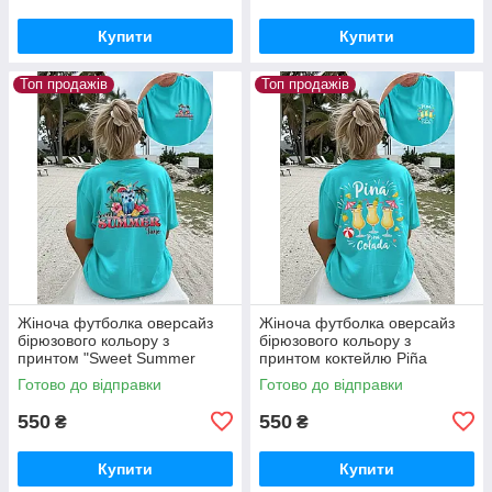
Купити
Купити
Топ продажів
Топ продажів
Жіноча футболка оверсайз
Жіноча футболка оверсайз
бірюзового кольору з
бірюзового кольору з
принтом "Sweet Summer
принтом коктейлю Piña
Time"
Colada
Готово до відправки
Готово до відправки
550
550
₴
₴
Купити
Купити