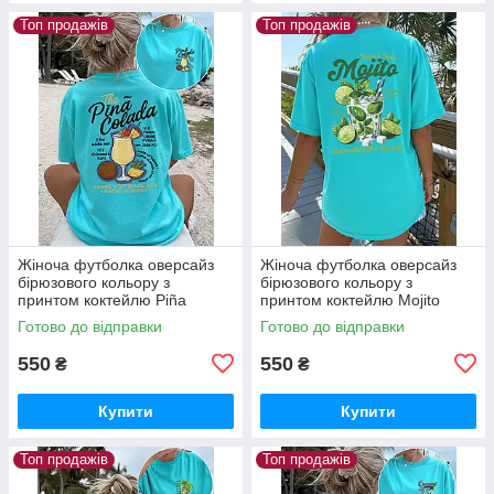
Топ продажів
Топ продажів
Жіноча футболка оверсайз
Жіноча футболка оверсайз
бірюзового кольору з
бірюзового кольору з
принтом коктейлю Piña
принтом коктейлю Mojito
Colada
Готово до відправки
Готово до відправки
550
550
₴
₴
Купити
Купити
Топ продажів
Топ продажів