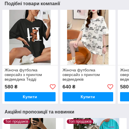
Подібні товари компанії
Жіноча футболка
Жіноча футболка
Жіно
оверсайз з принтом
оверсайз з принтом
овер
ведмедика Тедді
ведмедиків
вед
580
640
580
₴
₴
Купити
Купити
Акційні пропозиції та новинки
Топ продажів
Топ продажів