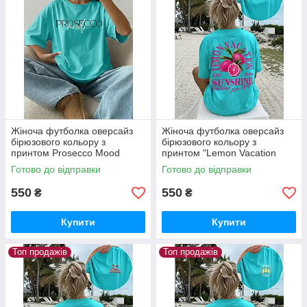
Жіноча футболка оверсайз
Жіноча футболка оверсайз
бірюзового кольору з
бірюзового кольору з
принтом Prosecco Mood
принтом "Lemon Vacation
Sunshine"
Готово до відправки
Готово до відправки
550
550
₴
₴
Купити
Купити
Топ продажів
Топ продажів