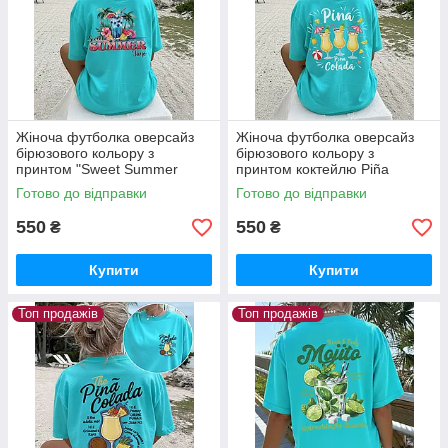
Жіноча футболка оверсайз
Жіноча футболка оверсайз
бірюзового кольору з
бірюзового кольору з
принтом "Sweet Summer
принтом коктейлю Piña
Time"
Colada
Готово до відправки
Готово до відправки
550
550
₴
₴
Купити
Купити
Топ продажів
Топ продажів