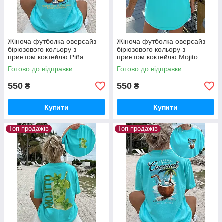
Жіноча футболка оверсайз
Жіноча футболка оверсайз
бірюзового кольору з
бірюзового кольору з
принтом коктейлю Piña
принтом коктейлю Mojito
Colada
Готово до відправки
Готово до відправки
550
550
₴
₴
Купити
Купити
Топ продажів
Топ продажів