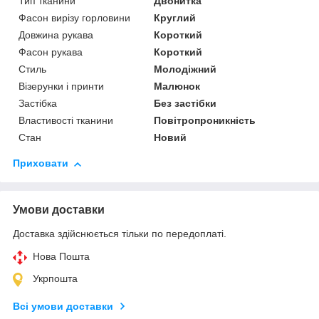
Тип тканини
Двонитка
Фасон вирізу горловини
Круглий
Довжина рукава
Короткий
Фасон рукава
Короткий
Стиль
Молодіжний
Візерунки і принти
Малюнок
Застібка
Без застібки
Властивості тканини
Повітропроникність
Стан
Новий
Приховати
Умови доставки
Доставка здійснюється тільки по передоплаті.
Нова Пошта
Укрпошта
Всі умови доставки