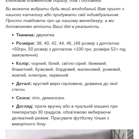
ключовим елементом образу, так і доповнює.
Ви можете вибрати будь-який вподобаний Вам принт з
нашого каталогу або придумати свій індивідуальним.
Просто повідомте про це нашому менеджеру, а ми
допоможемо втілити Ваші ідеї в реальність.
.
Тканина:
двунитка
Розміри:
38, 40, 42, 44, 46, (48 розмір з доплатою
+50грн, 50 розмір з доплатою +100 грн, розміри 52+ під
замовлення).
Колір:
чорний, білий, світло-сірий, бежевий,
блакитний, бузковий, бордовий, малиновий, рожевий,
жовтий, електрик, червоний
Деталі:
круглий виріз горловини, довжина до лінії
стегон.
Сезон:
літо, демисезон.
Догляд:
прати вручну або в пральній машині при
температурі 30 градусів, обов'язково вибираючи
делікатний режим. Прасувати футболку тільки з
виворітного боку.