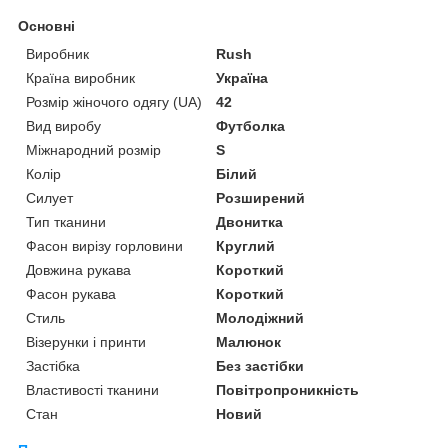
Основні
Виробник
Rush
Країна виробник
Україна
Розмір жіночого одягу (UA)
42
Вид виробу
Футболка
Міжнародний розмір
S
Колір
Білий
Силует
Розширений
Тип тканини
Двонитка
Фасон вирізу горловини
Круглий
Довжина рукава
Короткий
Фасон рукава
Короткий
Стиль
Молодіжний
Візерунки і принти
Малюнок
Застібка
Без застібки
Властивості тканини
Повітропроникність
Стан
Новий