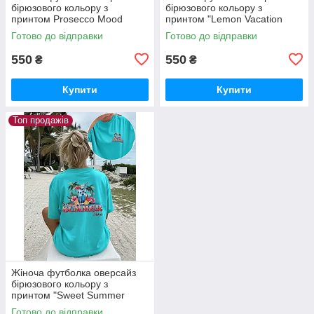
бірюзового кольору з
бірюзового кольору з
принтом Prosecco Mood
принтом "Lemon Vacation
Sunshine"
Готово до відправки
Готово до відправки
550
550
₴
₴
Купити
Купити
Топ продажів
Жіноча футболка оверсайз
бірюзового кольору з
принтом "Sweet Summer
Time"
Готово до відправки