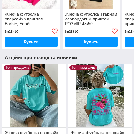
Жіноча футболка
Жіноча футболка з гарним
Жіно
оверсайз з принтом
леопардовим принтом,
овер
Barbie, Барбі.
РОЗМІР 48\50
прин
540
540
540
₴
₴
Купити
Купити
Акційні пропозиції та новинки
Топ продажів
Топ продажів
Жіноча футболка оверсайз
Жіноча футболка оверсайз