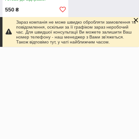
550
₴
Зараз компанія не може швидко обробляти замовлення та
Купити
повідомлення, оскільки за її графіком зараз неробочий
час. Для швидшої консультації Ви можете залишити Ваш
номер телефону - наш менеджер з Вами зв'яжеться.
Також відповімо тут, у чаті найближчим часом.
Про нас
100% позитивних з 216 відгуків за рік
Працює з 05.02.2020
м. Миколаїв
Миколаїв, Україна
Контакти
Сьогодні працює з 11:00 до 18:00
Показати весь графік роботи
Про нас