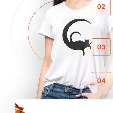
02
03
04