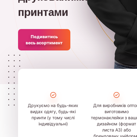
принтами
Подивитись
весь асортимент
Друкуємо на будь-яких
Для виробників опт
видах одягу, будь-які
виготовимо
принти (у тому числі
термонаклейки з ва
індивідуальні)
дизайном (формат
листа А3) або
брендовану уніфор