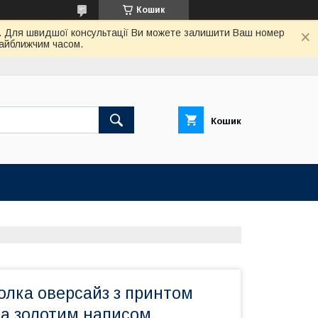
Кошик
ас. Для швидшої консультації Ви можете залишити Ваш номер
найближчим часом.
Кошик
олка оверсайз з принтом
та золотим написом