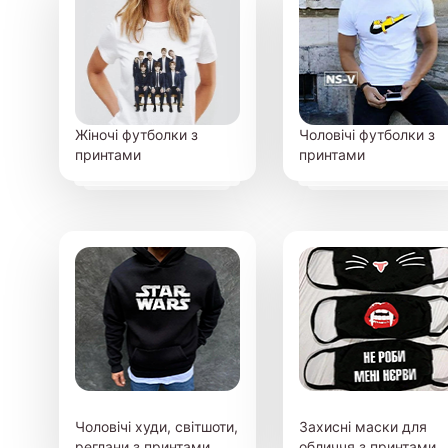
Жіночі футболки з
Чоловічі футболки з
принтами
принтами
Чоловічі худи, світшоти,
Захисні маски для
реглани з принтами
обличчя з принтами