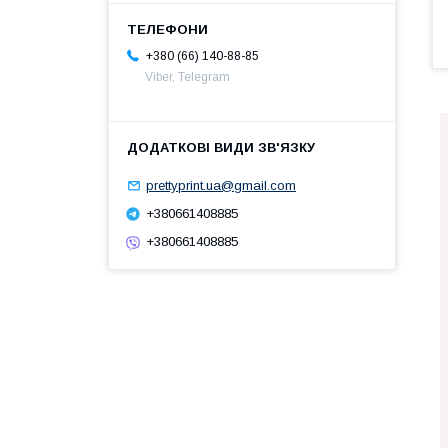
+380 (66) 140-88-85
Viber, Telegram
prettyprint.ua@gmail.com
+380661408885
+380661408885