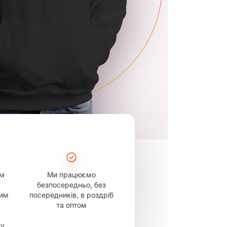
ом
Ми працюємо
безпосередньо, без
шим
посередників, в роздріб
та оптом
му