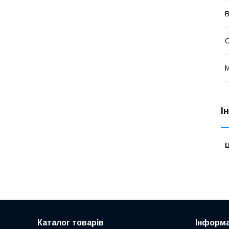
В
М
І
Ц
Каталог товарів
Інформа