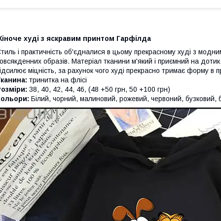
Жіноче худі з яскравим принтом Гарфілда
тиль і практичність об'єдналися в цьому прекрасному худі з модн
овсякденних образів. Матеріал тканини м'який і приємний на дотик
ідсилює міцність, за рахунок чого худі прекрасно тримає форму в п
канина:
тринитка на флісі
Розміри:
38, 40, 42, 44, 46, (48 +50 грн, 50 +100 грн)
Кольори:
Білий, чорний, малиновий, рожевий, червоний, бузковий, 