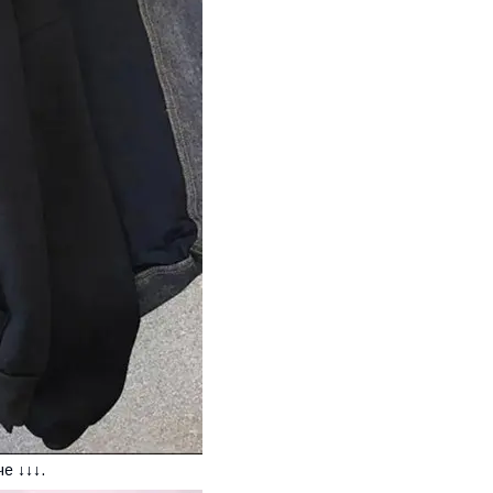
е ↓↓↓.