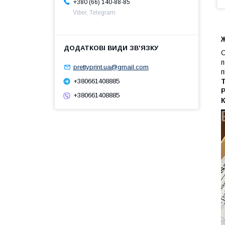
+380 (66) 140-88-85
Viber, Telegram
С
п
prettyprint.ua@gmail.com
п
Т
+380661408885
+380661408885