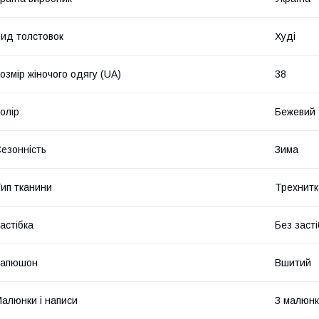
ид толстовок
Худі
озмір жіночого одягу (UA)
38
олір
Бежевий
езонність
Зима
ип тканини
Трехнитка
астібка
Без засті
Капюшон
Вшитий
алюнки і написи
З малюн