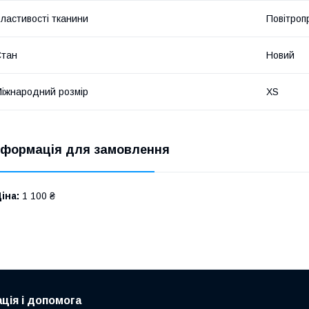
ластивості тканини
Повітроп
Стан
Новий
іжнародний розмір
XS
нформація для замовлення
іна:
1 100 ₴
ція і допомога