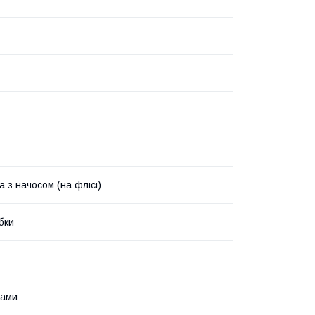
 з начосом (на флісі)
бки
ками