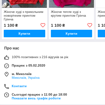
Жіноче худі з прикольним
Жіноче тепле худі з
Жіно
новорічним принтом
крутим принтом Грінча
прин
Грінча
1 100
1 100
1 1
₴
₴
Купити
Купити
Про нас
100% позитивних з 216 відгуків за рік
Працює з 05.02.2020
м. Миколаїв
Миколаїв, Україна
Контакти
Сьогодні працює з 11:00 до 18:00
Показати весь графік роботи