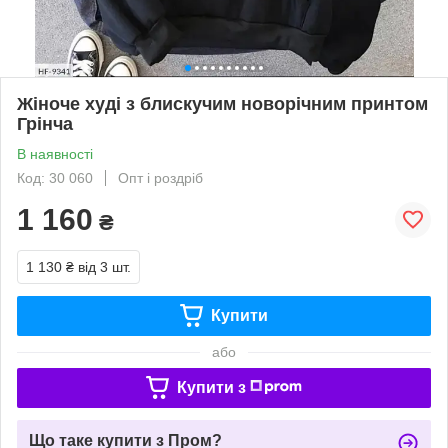
Жіноче худі з блискучим новорічним принтом
Грінча
В наявності
Код: 30 060
Опт і роздріб
1 160
₴
1 130 ₴
від 3 шт.
Купити
або
Купити з
Що таке купити з Пром?