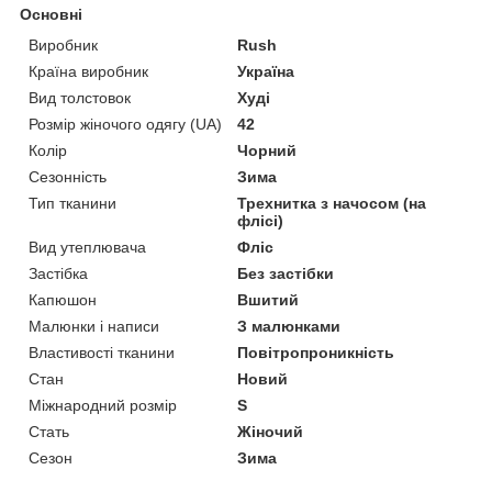
Основні
Виробник
Rush
Країна виробник
Україна
Вид толстовок
Худі
Розмір жіночого одягу (UA)
42
Колір
Чорний
Сезонність
Зима
Тип тканини
Трехнитка з начосом (на
флісі)
Вид утеплювача
Фліс
Застібка
Без застібки
Капюшон
Вшитий
Малюнки і написи
З малюнками
Властивості тканини
Повітропроникність
Стан
Новий
Міжнародний розмір
S
Стать
Жіночий
Сезон
Зима