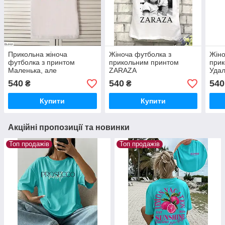
Прикольна жіноча
Жіноча футболка з
Жіно
футболка з принтом
прикольним принтом
при
Маленька, але
ZARAZA
Уда
справненька
540
540
540
₴
₴
Купити
Купити
Акційні пропозиції та новинки
Топ продажів
Топ продажів