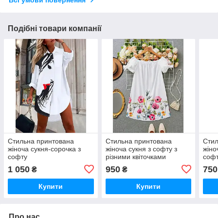
Всі умови повернення
Подібні товари компанії
Стильна принтована
Стильна принтована
Стил
жіноча сукня-сорочка з
жіноча сукня з софту з
жіно
софту
різними квіточками
софт
1 050
950
750
₴
₴
Купити
Купити
Про нас