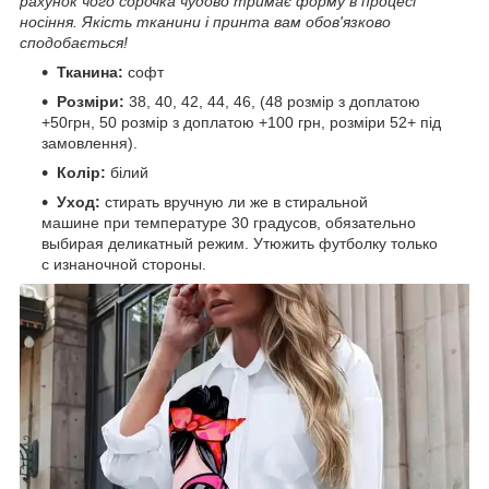
рахунок чого сорочка чудово тримає форму в процесі
носіння. Якість тканини і принта вам обов'язково
сподобається!
Тканина:
софт
Розміри:
38, 40, 42, 44, 46, (48 розмір з доплатою
+50грн, 50 розмір з доплатою +100 грн, розміри 52+ під
замовлення).
Колір:
білий
Уход:
стирать вручную ли же в стиральной
машине при температуре 30 градусов, обязательно
выбирая деликатный режим. Утюжить футболку только
с изнаночной стороны.