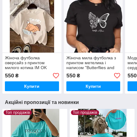
Жіноча футболка
Жіноча мила футболка з
Модн
оверсайз з принтом
принтом метелика і
мил
милого котика IM OK
написом "Butterflies and
сер
flowers"
550
550
550
₴
₴
Купити
Купити
Акційні пропозиції та новинки
Топ продажів
Топ продажів