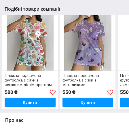
Подібні товари компанії
Пляжна подовжена
Пляжна подовжена
Пля
футболка з сітки з
футболка з сітки з
футб
яскравим літнім принтом
метеликами
лим
580
550
550
₴
₴
Купити
Купити
Про нас