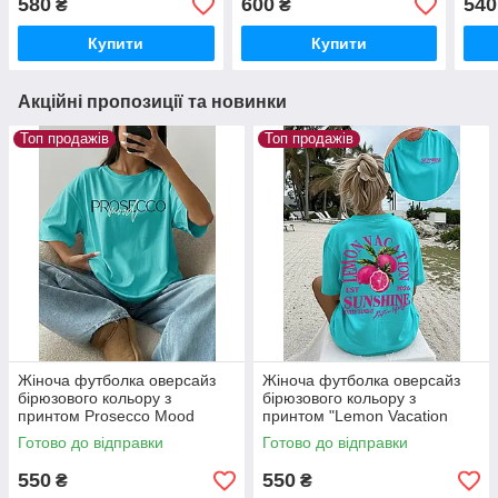
580
600
540
₴
₴
Купити
Купити
Акційні пропозиції та новинки
Топ продажів
Топ продажів
Жіноча футболка оверсайз
Жіноча футболка оверсайз
бірюзового кольору з
бірюзового кольору з
принтом Prosecco Mood
принтом "Lemon Vacation
Sunshine"
Готово до відправки
Готово до відправки
550
550
₴
₴