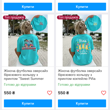
Купити
Купити
Топ продажів
Топ продажів
Жіноча футболка оверсайз
Жіноча футболка оверсайз
бірюзового кольору з
бірюзового кольору з
принтом "Sweet Summer
принтом коктейлю Piña
Time"
Colada
Готово до відправки
Готово до відправки
550
550
₴
₴
Купити
Купити