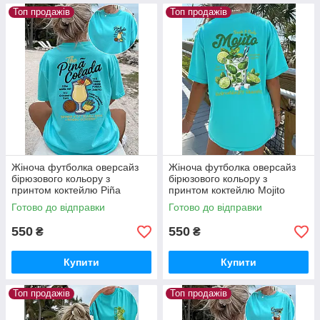
Топ продажів
Топ продажів
Жіноча футболка оверсайз
Жіноча футболка оверсайз
бірюзового кольору з
бірюзового кольору з
принтом коктейлю Piña
принтом коктейлю Mojito
Colada
Готово до відправки
Готово до відправки
550
550
₴
₴
Купити
Купити
Топ продажів
Топ продажів