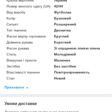
Країна виробник
Україна
Розмір жіночого одягу (UA)
42/44
Вид виробу
Футболка
Колір
Бузковий
Силует
Розширений
Тип тканини
Двонитка
Фасон вирізу горловини
Круглий
Довжина рукава
Короткий
Фасон рукава
Зі спущеною лінією плеча
Стиль
Молодіжний
Візерунки і принти
Малюнок
Застібка
Без застібки
Властивості тканини
Повітропроникність
Стан
Новий
Приховати
Умови доставки