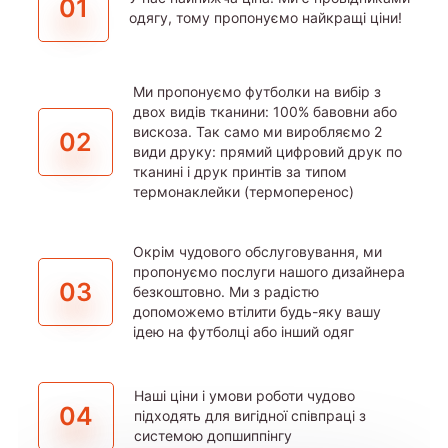
01
одягу, тому пропонуємо найкращі ціни!
Ми пропонуємо футболки на вибір з
двох видів тканини: 100% бавовни або
вискоза. Так само ми виробляємо 2
02
види друку: прямий цифровий друк по
тканині і друк принтів за типом
термонаклейки (термоперенос)
Окрім чудового обслуговування, ми
пропонуємо послуги нашого дизайнера
03
безкоштовно. Ми з радістю
допоможемо втілити будь-яку вашу
ідею на футболці або інший одяг
Наші ціни і умови роботи чудово
04
підходять для вигідної співпраці з
системою допшиппінгу